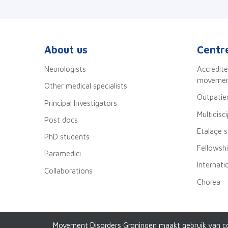
About us
Centre
Neurologists
Accredite
movement
Other medical specialists
Outpatien
Principal Investigators
Multidisc
Post docs
Etalage 
PhD students
Fellowsh
Paramedici
Internati
Collaborations
Chorea
Movement Disorders Groningen maakt gebruik van c