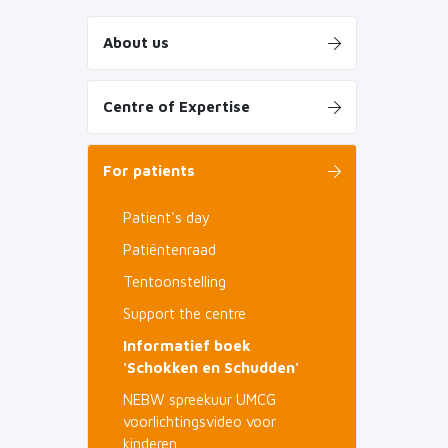
About us
Centre of Expertise
For patients
Patient's day
Patiëntenraad
Tentoonstelling
Support the centre
Informatief boek
'Schokken en Schudden'
NEBW spreekuur UMCG
voorlichtingsvideo voor
kinderen