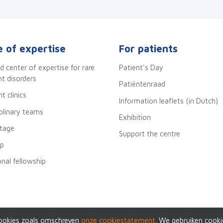
 of expertise
For patients
d center of expertise for rare
Patient's Day
 disorders
Patiëntenraad
t clinics
Information leaflets (in Dutch)
iplinary teams
Exhibition
stage
Support the centre
ip
onal fellowship
ookies zoals omschreven
onze cookiestatement
. We gebruiken cooki