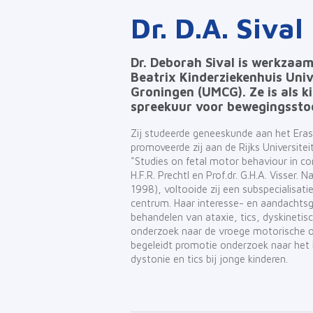
Dr. D.A. Sival
Dr. Deborah Sival is werkzaam
Beatrix Kinderziekenhuis Uni
Groningen (UMCG). Ze is als k
spreekuur voor bewegingsstoo
Zij studeerde geneeskunde aan het Era
promoveerde zij aan de Rijks Universitei
"Studies on fetal motor behaviour in co
H.F.R. Prechtl en Prof.dr. G.H.A. Visser.
1998), voltooide zij een subspecialisati
centrum. Haar interesse- en aandachtsg
behandelen van ataxie, tics, dyskinetisc
onderzoek naar de vroege motorische ont
begeleidt promotie onderzoek naar het 
dystonie en tics bij jonge kinderen.