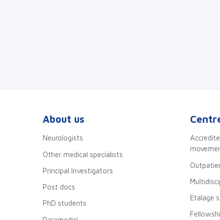
About us
Centre
Neurologists
Accredite
movement
Other medical specialists
Outpatien
Principal Investigators
Multidisc
Post docs
Etalage 
PhD students
Fellowsh
Paramedici