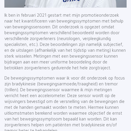
Ik ben in februari 2021 gestart met mijn promotieonderzoek
naar het kwantificeren van bewegingssymptomen met behulp
van bewegingssensoren. Dit onderzoek is opgezet omdat
bewegingssymptomen verschillend beoordeeld worden door
verschillende zorgverleners (neurologen, verpleegkundig
specialisten, etc.). Deze beoordelingen zijn namelijk subjectief,
en de uitslagen (afhankelijk van het tijdstip van meting) kunnen
sterk wisselen. Metingen met een bewegingssensor kunnen
bijdragen aan een meer uniforme beoordeling door de
betrokken zorgverleners gedurende het hele zorgtraject.
De bewegingssymptomen waar ik voor dit onderzoek op focus
zijn bradykinesie (bewegingsarmoede/traagheid) en tremor
(trillen). De bewegingssensor waarmee ik mijn metingen
verricht heet een accelerometer. Deze sensor wordt op de
wijsvingers bevestigd om de versnelling van de bewegingen die
met de handen gemaakt worden te meten. Hiermee kunnen
uitkomstmaten berekend worden waarmee objectief de ernst
van het bewegingssymptoom bepaald kan worden. Dit kan
zorgverleners helpen om patiënten met bradykinesie en/of
tremor beter te behandelen.