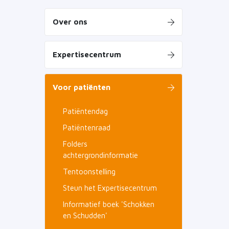
Over ons
Expertisecentrum
Voor patiënten
Patiëntendag
Patiëntenraad
Folders
achtergrondinformatie
Tentoonstelling
Steun het Expertisecentrum
Informatief boek 'Schokken
en Schudden'