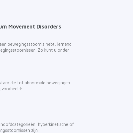
rum Movement Disorders
 u een bewegingsstoornis hebt, iemand
egingsstoornissen. Zo kunt u onder
enstam die tot abnormale bewegingen
ijvoorbeeld:
hoofdcategorieën: hyperkinetische of
ngsstoornissen zijn