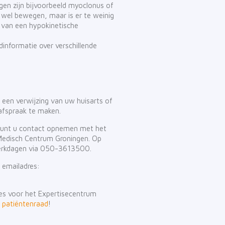
gen zijn bijvoorbeeld myoclonus of
 wel bewegen, maar is er te weinig
 van een hypokinetische
informatie over verschillende
 een verwijzing van uw huisarts of
 afspraak te maken.
 kunt u contact opnemen met het
r Medisch Centrum Groningen. Op
erkdagen via 050-3613500.
 emailadres:
ies voor het Expertisecentrum
e
patiëntenraad
!