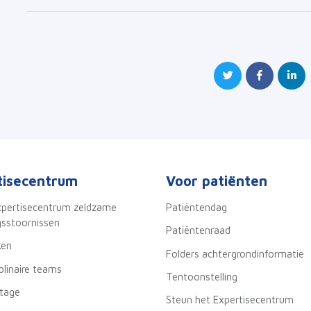
tisecentrum
Voor patiënten
xpertisecentrum zeldzame
Patiëntendag
sstoornissen
Patiëntenraad
ken
Folders achtergrondinformatie
iplinaire teams
Tentoonstelling
stage
Steun het Expertisecentrum