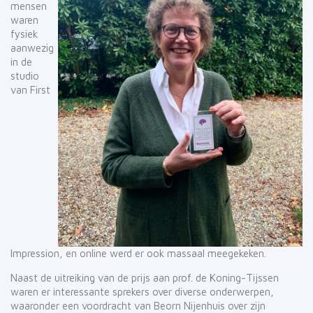
mensen
waren
fysiek
aanwezig
in de
studio
van First
Impression, en online werd er ook massaal meegekeken.
Naast de uitreiking van de prijs aan prof. de Koning-Tijssen
waren er interessante sprekers over diverse onderwerpen,
waaronder een voordracht van Beorn Nijenhuis over zijn