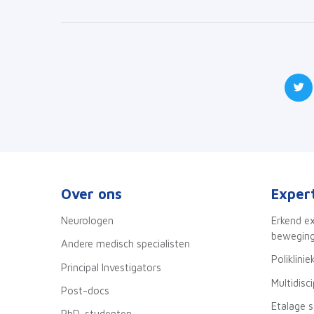
Over ons
Exper
Neurologen
Erkend e
beweging
Andere medisch specialisten
Poliklinie
Principal Investigators
Multidisc
Post-docs
Etalage 
PhD-studenten