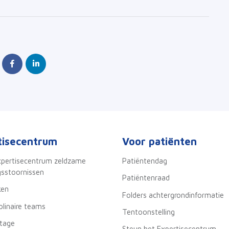
tisecentrum
Voor patiënten
xpertisecentrum zeldzame
Patiëntendag
sstoornissen
Patiëntenraad
ken
Folders achtergrondinformatie
iplinaire teams
Tentoonstelling
stage
Steun het Expertisecentrum