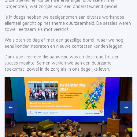
onderzoeken en konden we ervaringen uitwisselen met
lotgenoten, wat zorgde voor een ondersteunend gevoel.
's Middags hebben we deelgenomen aan diverse workshops,
allemaal gericht op het thema duurzaamheid. De sessies waren
zowel leerzaam als motiverend!
We sloten de dag af met een gezellige borrel, waar we nog
eens konden napraten en nieuwe contacten konden leggen.
Dank aan iedereen die aanwezig was en deze dag tot een
succes maakte. Samen werken we aan een duurzame
toekomst, zowel in de zorg als in ons dagelijks leven.