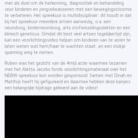
met als doel om de herkenning, diagnostiek en behandeling
voor kinderen en jongvolwassenen met een bewegingsstoornis
te verbeteren. Het spreekuur is multidisciplinair: dit houdt in dat
bij het spreekuur meerdere artsen aanwezig, o.a. een
neuroloog, kinderneuroloog, arts stofwisselingsziekten en een
klinisch geneticus. Omdat dit best veel artsen tegelijkertijd zijn,
kan een voorlichtingsvideo helpen om kinderen van te voren te
laten weten wat hem/haar te wachten staat, en een stukje
spanning weg te nemen.
Ruben was het gezicht van de 4mijl actie waarmee tezamen
met het Aletta Jacobs fonds voorlichtingsmateriaal over het
NEBW spreekuur kon worden gesponsord. Samen met Dinah en
Matthijs heeft hij gefigureerd en daarmee hebben deze kanjers
een belangrijke bijdrage geleverd aan de video!