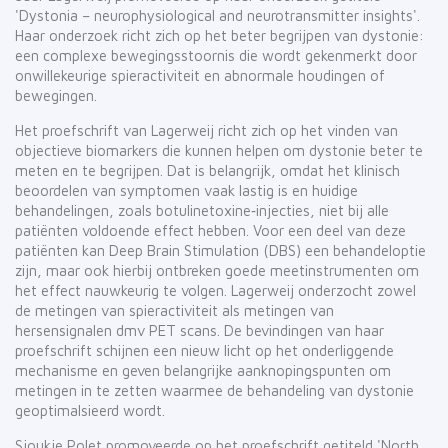
'Dystonia – neurophysiological and neurotransmitter insights'.
Haar onderzoek richt zich op het beter begrijpen van dystonie:
een complexe bewegingsstoornis die wordt gekenmerkt door
onwillekeurige spieractiviteit en abnormale houdingen of
bewegingen.
Het proefschrift van Lagerweij richt zich op het vinden van
objectieve biomarkers die kunnen helpen om dystonie beter te
meten en te begrijpen. Dat is belangrijk, omdat het klinisch
beoordelen van symptomen vaak lastig is en huidige
behandelingen, zoals botulinetoxine‑injecties, niet bij alle
patiënten voldoende effect hebben. Voor een deel van deze
patiënten kan Deep Brain Stimulation (DBS) een behandeloptie
zijn, maar ook hierbij ontbreken goede meetinstrumenten om
het effect nauwkeurig te volgen. Lagerweij onderzocht zowel
de metingen van spieractiviteit als metingen van
hersensignalen dmv PET scans. De bevindingen van haar
proefschrift schijnen een nieuw licht op het onderliggende
mechanisme en geven belangrijke aanknopingspunten om
metingen in te zetten waarmee de behandeling van dystonie
geoptimalsieerd wordt.
Sjoukje Polet promoveerde op het proefschrift getiteld 'North