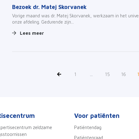
Bezoek dr. Matej Skorvanek
Vorige maand was dr. Matej Skorvanek, werkzaam in het univer
onze afdeling. Gedurende zijn...
Lees meer
1
...
15
16
tisecentrum
Voor patiënten
xpertisecentrum zeldzame
Patiëntendag
sstoornissen
Patiëntenraad